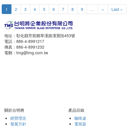
Pagination
目
1
Page
2
Page
3
Page
4
Page
5
Page
6
Page
7
Page
8
Page
9
…
下
››
Last
Last »
前
一
page
頁
頁
面
地址：彰化縣芳苑鄉草漢路漢寶段453號
電話：886-4-8991217
傳真：886-4-8991232
電郵：tmg@tmg.com.tw
關於台明將
產品目錄
經營理念
咖啡桌
發展方針
電視架