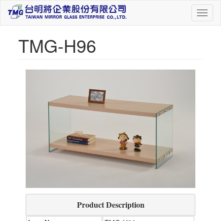
Toggl
naviga
TMG-H96
Product Description