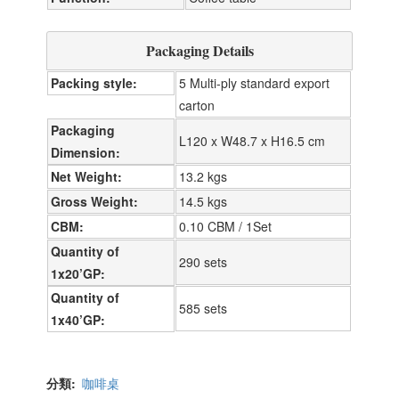
Packaging Details
Packing style
5 Multi-ply standard export
carton
Packaging
L120 x W48.7 x H16.5 cm
Dimension
Net Weight
13.2 kgs
Gross Weight
14.5 kgs
CBM
0.10 CBM / 1Set
Quantity of
290 sets
1x20’GP
Quantity of
585 sets
1x40’GP
分類
咖啡桌