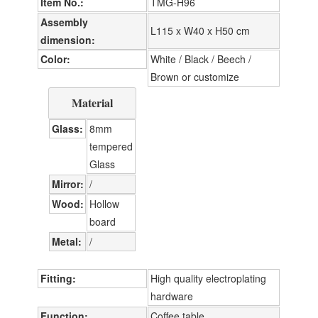
Item No.
TMG-H96
Assembly
L115 x W40 x H50 cm
dimension
Color
White / Black / Beech /
Brown or customize
Material
Glass
8mm
tempered
Glass
Mirror
/
Wood
Hollow
board
Metal
/
Fitting
High quality electroplating
hardware
Function
Coffee table