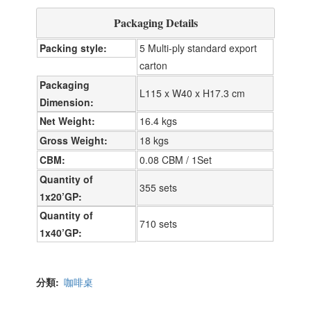
Packaging Details
Packing style
5 Multi-ply standard export
carton
Packaging
L115 x W40 x H17.3 cm
Dimension
Net Weight
16.4 kgs
Gross Weight
18 kgs
CBM
0.08 CBM / 1Set
Quantity of
355 sets
1x20’GP
Quantity of
710 sets
1x40’GP
分類
咖啡桌