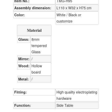
Item No.
TMG-H95
Assembly dimension
L110 x W32 x H75 cm
Color
White / Black or
customize
Material
Glass
8mm
tempered
Glass
Mirror
/
Wood
Hollow
board
Metal
/
Fitting
High quality electroplating
hardware
Function
Side Table