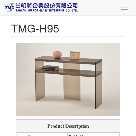
Toggl
naviga
TMG-H95
Product Description