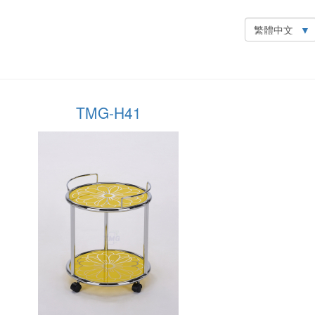
Select
your
language
TMG-H41