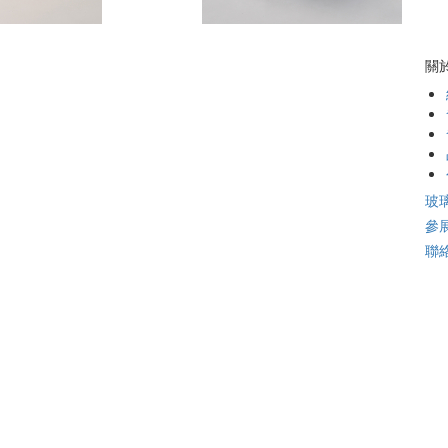
關
玻
參
聯