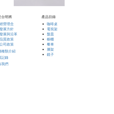
於台明將
產品目錄
經營理念
咖啡桌
發展方針
電視架
發展與沿革
盤皿
品質政策
櫥櫃
公司政策
餐車
層架
璃種類介紹
鏡子
展記錄
絡我們